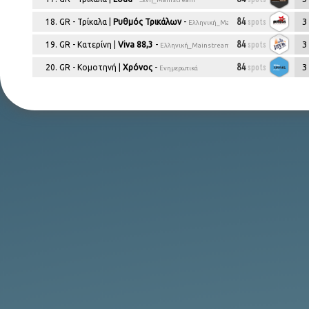
84
spots
3
18. GR - Τρίκαλα |
Ρυθμός Τρικάλων
-
Ελληνική_Mainstream
84
spots
3
19. GR - Κατερίνη |
Viva 88,3
-
Ελληνική_Mainstream
84
spots
3
20. GR - Κομοτηνή |
Χρόνος
-
Ενημερωτικά