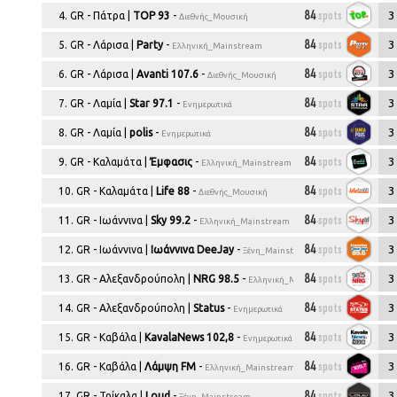
Αθήν
ΔΕΙΤΕ ΤΑ ΠΛΑΝΑ: TOP-10
UKRAINE
MOLDOVA
Αθήνα
84
spots
3
4. GR - Πάτρα |
TOP 93
-
Διεθνής_Μουσική
ΔΙΑΦΗΜΙΣΗΣ ΣΤΗΝ ΑΘΗΝΑ
Αθήν
84
spots
3
5. GR - Λάρισα |
Party
-
Ελληνική_Mainstream
Θεσσα
84
spots
3
6. GR - Λάρισα |
Avanti 107.6
-
Διεθνής_Μουσική
Αθήν
84
spots
3
7. GR - Λαμία |
Star 97.1
-
Ενημερωτικά
περιφ
84
spots
διαμ
3
8. GR - Λαμία |
polis
-
Ενημερωτικά
ΡΑΔΙΟΦΩΝΙΚΟΣ ΧΑΡΤΗΣ
πλάν
84
spots
3
9. GR - Καλαμάτα |
Έμφασις
-
Ελληνική_Mainstream
ΕΥΡΩΠΗΣ
+
84
spots
3
10. GR - Καλαμάτα |
Life 88
-
Όλες οι εκπομπές της 
Διεθνής_Μουσική
AGRO PLANS
Περιοχές αγροτικού - κτηνοτροφικού
84
spots
3
11. GR - Ιωάννινα |
Sky 99.2
-
Ελληνική_Mainstream
ενδιαφέροντος
84
spots
3
12. GR - Ιωάννινα |
Ιωάννινα DeeJay
-
Ξένη_Mainstream
84
spots
3
13. GR - Αλεξανδρούπολη |
NRG 98.5
-
Ελληνική_Mainstream
84
spots
3
14. GR - Αλεξανδρούπολη |
Status
-
Ενημερωτικά
84
spots
3
15. GR - Καβάλα |
KavalaNews 102,8
-
Ενημερωτικά
84
spots
3
16. GR - Καβάλα |
Λάμψη FM
-
Ελληνική_Mainstream
84
spots
3
17. GR - Τρίκαλα |
Loud
-
Ξένη_Mainstream