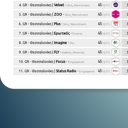
Αθήν
ΔΕΙΤΕ ΤΑ ΠΛΑΝΑ: TOP-10
UKRAINE
MOLDOVA
Αθήνα
45
spots
4. GR - Θεσσαλονίκη |
Velvet
-
Ξένη_Mainstream
ΔΙΑΦΗΜΙΣΗΣ ΣΤΗΝ ΑΘΗΝΑ
Αθήν
45
spots
5. GR - Θεσσαλονίκη |
ZOO
-
Ξένη_Mainstream
Θεσσα
45
spots
6. GR - Θεσσαλονίκη |
Plus
-
Ξένη_Mainstream
Αθήν
45
spots
7. GR - Θεσσαλονίκη |
Ερωτικός
-
Έντεχνα
περιφ
45
spots
διαμ
8. GR - Θεσσαλονίκη |
Imagine
-
Ροκ
ΡΑΔΙΟΦΩΝΙΚΟΣ ΧΑΡΤΗΣ
πλάν
45
spots
9. GR - Θεσσαλονίκη |
FLY
-
Διεθνής_Μουσική
ΕΥΡΩΠΗΣ
+
45
spots
10. GR - Θεσσαλονίκη |
Focus
-
Όλες οι εκπομπές της 
Ενημερωτικά
AGRO PLANS
Περιοχές αγροτικού - κτηνοτροφικού
45
spots
11. GR - Θεσσαλονίκη |
Status Radio
-
Ενημερωτικά
ενδιαφέροντος