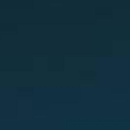
Guldkanalen
102.6 |
Sverige - Malmö
9
80s
39.0
Lugna Favoriter
107.5 |
Sverige - Stockholm
10
Κλασική
20.0
P4 Malmöhus
102.0 |
Sverige - Malmö
11
Ενημερωτικά
20.0
Vinyl FM
105.9 |
Sverige - Stockholm
12
80s
9.0
Radio Gbg
94.9 |
Sverige - Göteborg
13
Παραδοσιακά
7.0
Radio 88
88.0 |
Sverige - Göteborg
14
80s
6.5