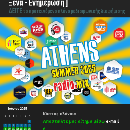
Ξένα - Ενημέρωση ]
ΔEITE
το προτεινόμενο πλάνο ραδιοφωνικής διαφήμισης
Ιούνιος 2025
Κόστος πλάνου:
Δ
Τ
Τ
Π
Π
Σ
Κ
Αποστείλτε μας αίτημα μέσω
e-mail
1
2
3
4
5
6
7
8
ή
9
10
11
12
13
14
15