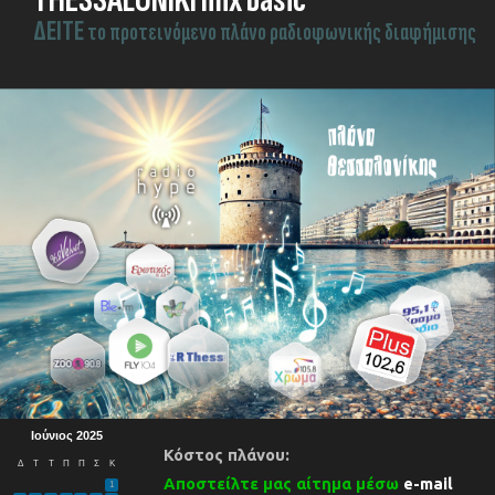
ΔEITE
το προτεινόμενο πλάνο ραδιοφωνικής διαφήμισης
Ιούνιος 2025
Κόστος πλάνου:
Δ
Τ
Τ
Π
Π
Σ
Κ
Αποστείλτε μας αίτημα μέσω
e-mail
1