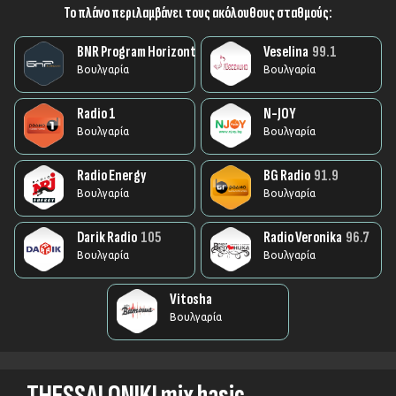
Το πλάνο περιλαμβάνει τους ακόλουθους σταθμούς:
BNR Program Horizont
Veselina
99.1
Βουλγαρία
Βουλγαρία
Radio 1
N-JOY
Βουλγαρία
Βουλγαρία
Radio Energy
BG Radio
91.9
Βουλγαρία
Βουλγαρία
Darik Radio
105
Radio Veronika
96.7
Βουλγαρία
Βουλγαρία
Vitosha
Βουλγαρία
THESSALONIKI mix basic