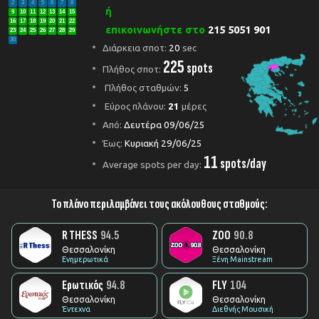
2
3
4
5
6
7
8
ή
9
10
11
12
13
14
15
16
17
18
19
20
21
22
επικοινωνήστε στο
215 5051 901
23
24
25
26
27
28
29
30
Διάρκεια σποτ:
20
sec
225
spots
Πλήθος σποτ:
Πλήθος σταθμών:
5
Εύρος πλάνου:
21
μέρες
Από:
Δευτέρα 09/06/25
Έως:
Κυριακή 29/06/25
11
spots/day
Average spots per day:
Το πλάνο περιλαμβάνει τους ακόλουθους σταθμούς:
R THESS
94.5
ZOO
90.8
Θεσσαλονίκη
Θεσσαλονίκη
Ενημερωτικά
Ξένη Mainstream
Ερωτικός
94.8
FLY
104
Θεσσαλονίκη
Θεσσαλονίκη
Έντεχνα
Διεθνής Μουσική