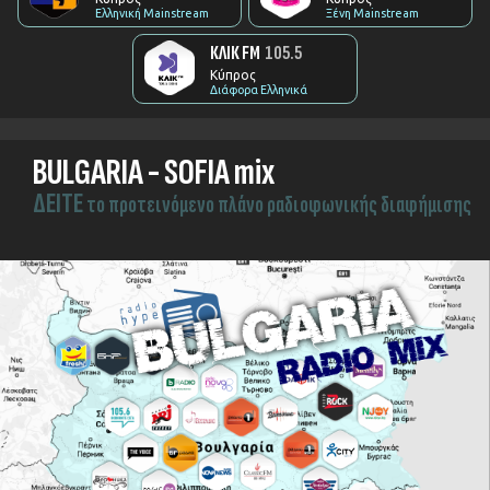
Ελληνική Mainstream
Ξένη Mainstream
ΚΛΙΚ FM
105.5
Κύπρος
Διάφορα Ελληνικά
BULGARIA - SOFIA mix
ΔEITE
το προτεινόμενο πλάνο ραδιοφωνικής διαφήμισης