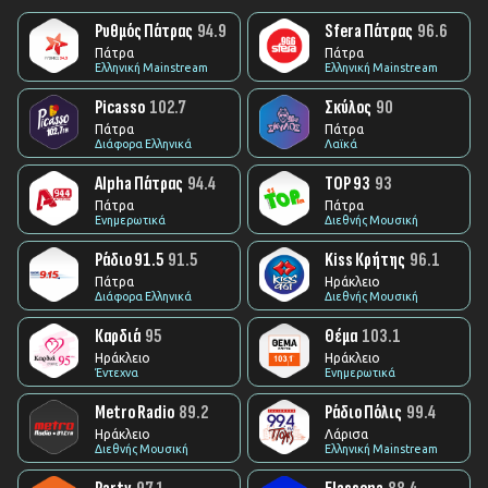
Ρυθμός Πάτρας
94.9
Sfera Πάτρας
96.6
Πάτρα
Πάτρα
Ελληνική Mainstream
Ελληνική Mainstream
Picasso
102.7
Σκύλος
90
Πάτρα
Πάτρα
Διάφορα Ελληνικά
Λαϊκά
Alpha Πάτρας
94.4
TOP 93
93
Πάτρα
Πάτρα
Ενημερωτικά
Διεθνής Μουσική
Ράδιο 91.5
91.5
Kiss Κρήτης
96.1
Πάτρα
Ηράκλειο
Διάφορα Ελληνικά
Διεθνής Μουσική
Καρδιά
95
Θέμα
103.1
Ηράκλειο
Ηράκλειο
Έντεχνα
Ενημερωτικά
Metro Radio
89.2
Ράδιο Πόλις
99.4
Ηράκλειο
Λάρισα
Διεθνής Μουσική
Ελληνική Mainstream