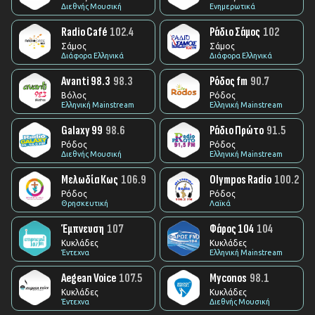
Διεθνής Μουσική
Ενημερωτικά
Radio Café
102.4
Ράδιο Σάμος
102
Σάμος
Σάμος
Διάφορα Ελληνικά
Διάφορα Ελληνικά
Avanti 98.3
98.3
Ρόδος fm
90.7
Βόλος
Ρόδος
Ελληνική Mainstream
Ελληνική Mainstream
Galaxy 99
98.6
Ράδιο Πρώτο
91.5
Ρόδος
Ρόδος
Διεθνής Μουσική
Ελληνική Mainstream
Μελωδία Κως
106.9
Olympos Radio
100.2
Ρόδος
Ρόδος
Θρησκευτική
Λαϊκά
Έμπνευση
107
Φάρος 104
104
Κυκλάδες
Κυκλάδες
Έντεχνα
Ελληνική Mainstream
Aegean Voice
107.5
Myconos
98.1
Κυκλάδες
Κυκλάδες
Έντεχνα
Διεθνής Μουσική