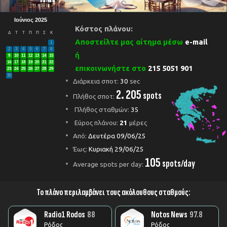
Ιούνιος 2025
Κόστος πλάνου:
Δ
Τ
Τ
Π
Π
Σ
Κ
Αποστείλτε μας αίτημα μέσω
e-mail
1
2
3
4
5
6
7
8
ή
9
10
11
12
13
14
15
16
17
18
19
20
21
22
επικοινωνήστε στο
215 5051 901
23
24
25
26
27
28
29
30
Διάρκεια σποτ:
30
sec
2. 205
spots
Πλήθος σποτ:
Πλήθος σταθμών:
35
Εύρος πλάνου:
21
μέρες
ΜΑΡΤΙΟΣ 2026
ΕΚΠΑΙΔΕΥΣΗ
ΟΜΟΡΦΙΑ - ΚΑΛΛΥΝΤΙΚΑ
Από:
Δευτέρα 09/06/25
Έως:
Κυριακή 29/06/25
105
spots/day
Average spots per day:
Το πλάνο περιλαμβάνει τους ακόλουθους σταθμούς:
Radio1 Rodos
88
Notos News
97.8
Ρόδος
Ρόδος