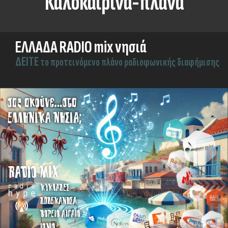
Καλοκαιρινά-πλάνα
ΕΛΛΑΔΑ RADIO mix νησιά
ΔEITE
το προτεινόμενο πλάνο ραδιοφωνικής διαφήμισης