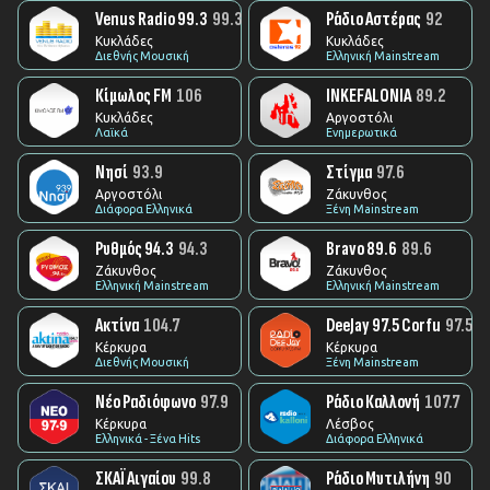
Venus Radio 99.3
99.3
Ράδιο Αστέρας
92
Κυκλάδες
Κυκλάδες
Διεθνής Μουσική
Ελληνική Mainstream
Κίμωλος FM
106
INKEFALONIA
89.2
Κυκλάδες
Αργοστόλι
Λαϊκά
Ενημερωτικά
Νησί
93.9
Στίγμα
97.6
Αργοστόλι
Ζάκυνθος
Διάφορα Ελληνικά
Ξένη Mainstream
Ρυθμός 94.3
94.3
Bravo 89.6
89.6
Ζάκυνθος
Ζάκυνθος
Ελληνική Mainstream
Ελληνική Mainstream
Ακτίνα
104.7
DeeJay 97.5 Corfu
97.5
Κέρκυρα
Κέρκυρα
Διεθνής Μουσική
Ξένη Mainstream
Νέο Ραδιόφωνο
97.9
Ράδιο Καλλονή
107.7
Κέρκυρα
Λέσβος
Ελληνικά - Ξένα Hits
Διάφορα Ελληνικά
ΣΚΑΪ Αιγαίου
99.8
Ράδιο Μυτιλήνη
90