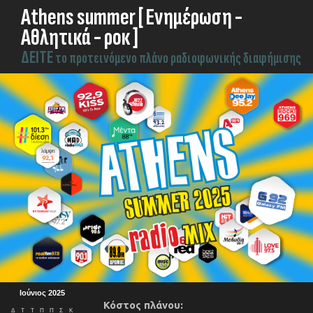
Athens summer [ Ενημέρωση -
Αθλητικά - ροκ ]
ΔEITE
το προτεινόμενο πλάνο ραδιοφωνικής διαφήμισης
Ιούνιος 2025
Κόστος πλάνου:
Δ
Τ
Τ
Π
Π
Σ
Κ