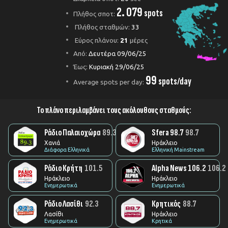
2. 079
spots
Πλήθος σποτ:
Πλήθος σταθμών:
33
Εύρος πλάνου:
21
μέρες
Από:
Δευτέρα 09/06/25
Έως:
Κυριακή 29/06/25
99
spots/day
Average spots per day:
Το πλάνο περιλαμβάνει τους ακόλουθους σταθμούς:
Ράδιο Παλαιοχώρα
89.3
Sfera 98.7
98.7
Χανιά
Ηράκλειο
Διάφορα Ελληνικά
Ελληνική Mainstream
Ράδιο Κρήτη
101.5
Alpha News 106.2
106.2
Ηράκλειο
Ηράκλειο
Ενημερωτικά
Ενημερωτικά
Ράδιο Λασίθι
92.3
Κρητικός
88.7
Λασίθι
Ηράκλειο
Ενημερωτικά
Κρητικά