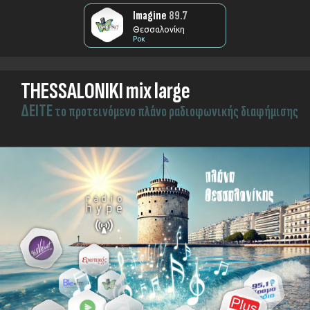
Imagine
89.7
Θεσσαλονίκη
Ροκ
THESSALONIKI mix large
ΔEITE
το προτεινόμενο πλάνο ραδιοφωνικής διαφήμισης