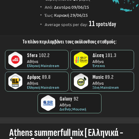
Από:
Δευτέρα 09/06/25
Έως:
Κυριακή 29/06/25
11
spots/day
Average spots per day:
Το πλάνο περιλαμβάνει τους ακόλουθους σταθμούς:
Sfera
102.2
Δίεση
101.3
Αθήνα
Αθήνα
Ελληνική Mainstream
Έντεχνα
Δρόμος
89.8
Music
89.2
Αθήνα
Αθήνα
Ελληνική Mainstream
Ξένη Mainstream
Galaxy
92
Αθήνα
Διεθνής Μουσική
Athens summerfull mix [ Ελληνικά -