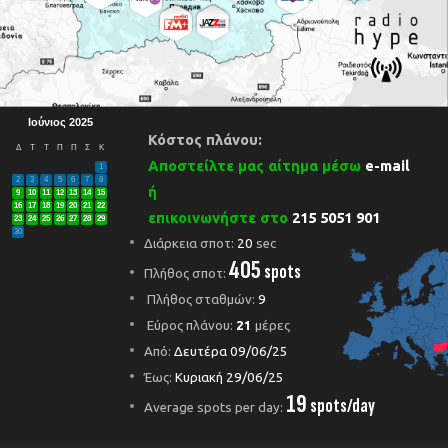
Ιούνιος 2025
Κόστος πλάνου:
Δ
Τ
Τ
Π
Π
Σ
Κ
Αποστείλτε μας αίτημα μέσω
e-mail
1
2
3
4
5
6
7
8
ή
9
10
11
12
13
14
15
16
17
18
19
20
21
22
επικοινωνήστε στο
215 5051 901
23
24
25
26
27
28
29
30
Διάρκεια σποτ:
20
sec
405
spots
Πλήθος σποτ:
Πλήθος σταθμών:
9
Εύρος πλάνου:
21
μέρες
Από:
Δευτέρα 09/06/25
Έως:
Κυριακή 29/06/25
19
spots/day
Average spots per day: