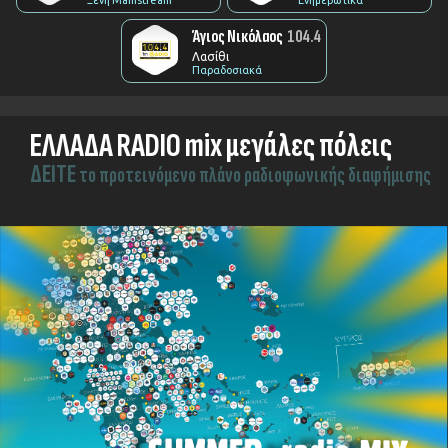
Άγιος Νικόλαος
104.4
Λασίθι
Παραδοσιακά
ΕΛΛΑΔΑ RADIO mix μεγάλες πόλεις
ΔEITE
το προτεινόμενο πλάνο ραδιοφωνικής διαφήμισης