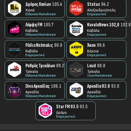
Δρόμος Χανίων
105.4
Status
94.2
Χανιά
Αλεξανδρούπολη
Ελληνική Mainstream
Ενημερωτικά
Λάμψη FM
105.7
KavalaNews 102,8
102.8
Καβάλα
Καβάλα
Ελληνική Mainstream
Ενημερωτικά
Ράδιο Νεάπολις
90.8
Άκου
99.6
Καβάλα
Βέροια
Ενημερωτικά
Ενημερωτικά
Ρυθμός Τρικάλων
89.2
Loud
88.8
Τρίκαλα
Τρίκαλα
Ελληνική Mainstream
Ξένη Mainstream
Diva Αρκαδίας
106.1
Αρκαδία 93.8
93.8
Αρκαδία
Αρκαδία
Ελληνική Mainstream
Ενημερωτικά
Star FM 93.5
93.5
Δράμα
Ενημερωτικά