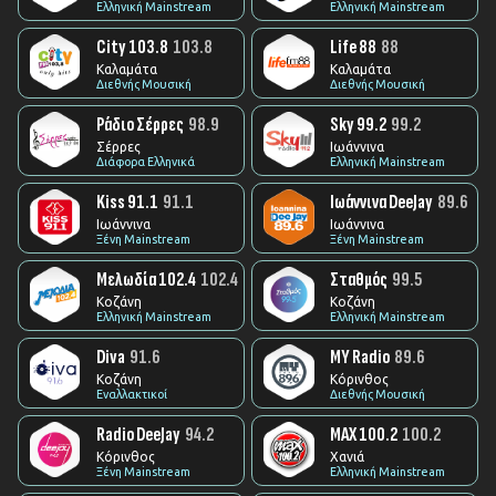
Ελληνική Mainstream
Ελληνική Mainstream
City 103.8
103.8
Life 88
88
Καλαμάτα
Καλαμάτα
Διεθνής Μουσική
Διεθνής Μουσική
Ράδιο Σέρρες
98.9
Sky 99.2
99.2
Σέρρες
Ιωάννινα
Διάφορα Ελληνικά
Ελληνική Mainstream
Kiss 91.1
91.1
Ιωάννινα DeeJay
89.6
Ιωάννινα
Ιωάννινα
Ξένη Mainstream
Ξένη Mainstream
Μελωδία 102.4
102.4
Σταθμός
99.5
Κοζάνη
Κοζάνη
Ελληνική Mainstream
Ελληνική Mainstream
Diva
91.6
MY Radio
89.6
Κοζάνη
Κόρινθος
Εναλλακτικοί
Διεθνής Μουσική
Radio DeeJay
94.2
MAX 100.2
100.2
Κόρινθος
Χανιά
Ξένη Mainstream
Ελληνική Mainstream