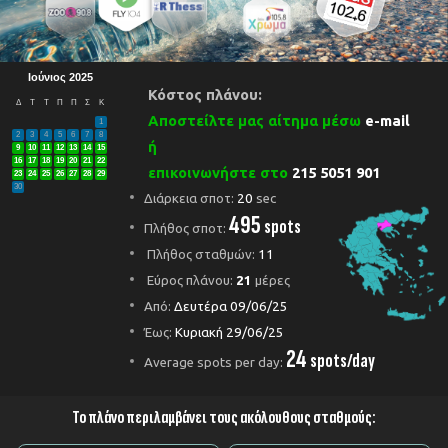
Ιούνιος 2025
Κόστος πλάνου:
Δ
Τ
Τ
Π
Π
Σ
Κ
Αποστείλτε μας αίτημα μέσω
e-mail
1
2
3
4
5
6
7
8
ή
9
10
11
12
13
14
15
16
17
18
19
20
21
22
επικοινωνήστε στο
215 5051 901
23
24
25
26
27
28
29
30
Διάρκεια σποτ:
20
sec
495
spots
Πλήθος σποτ:
Πλήθος σταθμών:
11
Εύρος πλάνου:
21
μέρες
Από:
Δευτέρα 09/06/25
Έως:
Κυριακή 29/06/25
24
spots/day
Average spots per day:
Το πλάνο περιλαμβάνει τους ακόλουθους σταθμούς: