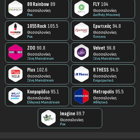
89 Rainbow
89
FLY
104
Θεσσαλονίκη
Θεσσαλονίκη
Ροκ
Διεθνής Μουσική
1055 Rock
105.5
Ερωτικός
94.8
Θεσσαλονίκη
Θεσσαλονίκη
Ροκ
Έντεχνα
ZOO
90.8
Velvet
96.8
Θεσσαλονίκη
Θεσσαλονίκη
Ξένη Mainstream
Ξένη Mainstream
Plus
102.6
R THESS
94.5
Θεσσαλονίκη
Θεσσαλονίκη
Ξένη Mainstream
Ενημερωτικά
Κοσμοράδιο
95.1
Metropolis
95.5
Θεσσαλονίκη
Θεσσαλονίκη
Ελληνική Mainstream
Αθλητικά
Imagine
89.7
Θεσσαλονίκη
Ροκ