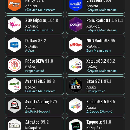
Party
97.1
Elassona
88.4
Λάρισα
Λάρισα
Ελληνική Mainstream
Ελληνική Mainstream
ΣΟΚ Εύβοιας
104.8
Polis Radio 91.1
91.1
Χαλκίδα
Χαλκίδα
Ελληνικά - Ξένα Hits
Ελληνική Mainstream
Dalkas
88.2
NRG Radio 95
95
Χαλκίδα
Χαλκίδα
Λαϊκά
Ξένη Mainstream
Ράδιο ΒΕΡΑ
91.8
Χρώμα 88.2
88.2
Βόλος
Βόλος
Ενημερωτικά
Ελληνική Mainstream
Avanti 98.3
98.3
Star 97.1
97.1
Βόλος
Λαμία
Ελληνική Mainstream
Ενημερωτικά
Avanti Λαμίας
97.7
Χρώμα 98.5
98.5
Λαμία
Λαμία
Διεθνής Μουσική
Διάφορα Ελληνικά
Δίαυλος
99.2
Έμφασις
91.8
Καλαμάτα
Καλαμάτα