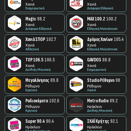
Χανιά
Χανιά
Ενημερωτικά
Διάφορα Ελληνικά
Magic
98.2
MAX 100.2
100.2
Χανιά
Χανιά
Διάφορα Ελληνικά
Ελληνική Mainstream
Χανιά ΣΠΟΡ
102.7
Δρόμος Χανίων
105.4
Χανιά
Χανιά
Αθλητικά
Ελληνική Mainstream
TOP 106.5
106.5
GAVDOS
88.8
Χανιά
Χανιά
Διεθνής Μουσική
Ενημερωτικά
Μεγαλόνησος
89.8
Studio Ρέθυμνο
98
Ρέθυμνο
Ρέθυμνο
Κρητικά
Λαϊκά
Ραδιοκύματα
102.6
Metro Radio
89.2
Ρέθυμνο
Ηράκλειο
Κρητικά
Διεθνής Μουσική
Super 90.4
90.4
ΣΚΑΪ Κρήτης
92.1
Ηράκλειο
Ηράκλειο
Ξένη Mainstream
Ενημερωτικά