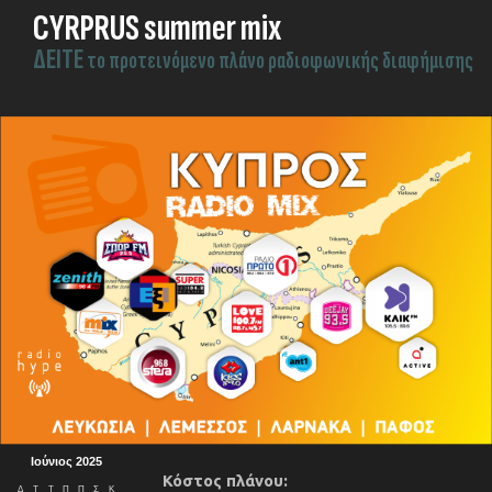
CYRPRUS summer mix
ΔEITE
το προτεινόμενο πλάνο ραδιοφωνικής διαφήμισης
Ιούνιος 2025
Κόστος πλάνου:
Δ
Τ
Τ
Π
Π
Σ
Κ