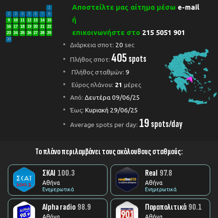
Αποστείλτε μας αίτημα μέσω
e-mail
1
2
3
4
5
6
7
8
ή
9
10
11
12
13
14
15
16
17
18
19
20
21
22
επικοινωνήστε στο
215 5051 901
23
24
25
26
27
28
29
30
Διάρκεια σποτ:
20
sec
405
spots
Πλήθος σποτ:
Πλήθος σταθμών:
9
Εύρος πλάνου:
21
μέρες
Από:
Δευτέρα 09/06/25
Έως:
Κυριακή 29/06/25
19
spots/day
Average spots per day:
Το πλάνο περιλαμβάνει τους ακόλουθους σταθμούς:
ΣΚΑΙ
100.3
Real
97.8
Αθήνα
Αθήνα
Ενημερωτικά
Ενημερωτικά
Alpha radio
98.9
Παραπολιτικά
90.1
Αθήνα
Αθήνα