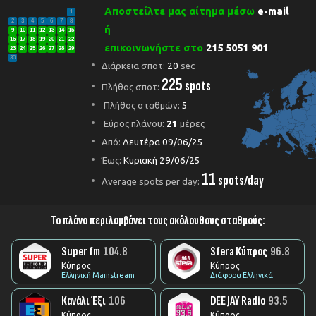
Αποστείλτε μας αίτημα μέσω
e-mail
1
2
3
4
5
6
7
8
ή
9
10
11
12
13
14
15
16
17
18
19
20
21
22
επικοινωνήστε στο
215 5051 901
23
24
25
26
27
28
29
30
Διάρκεια σποτ:
20
sec
225
spots
Πλήθος σποτ:
Πλήθος σταθμών:
5
Εύρος πλάνου:
21
μέρες
Από:
Δευτέρα 09/06/25
Έως:
Κυριακή 29/06/25
11
spots/day
Average spots per day:
Το πλάνο περιλαμβάνει τους ακόλουθους σταθμούς:
Super fm
104.8
Sfera Κύπρος
96.8
Κύπρος
Κύπρος
Ελληνική Mainstream
Διάφορα Ελληνικά
Κανάλι Έξι
106
DEE JAY Radio
93.5
Κύπρος
Κύπρος