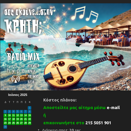
Ιούνιος 2025
Κόστος πλάνου:
Δ
Τ
Τ
Π
Π
Σ
Κ
Αποστείλτε μας αίτημα μέσω
e-mail
1
2
3
4
5
6
7
8
ή
9
10
11
12
13
14
15
16
17
18
19
20
21
22
επικοινωνήστε στο
215 5051 901
23
24
25
26
27
28
29
30
Διάρκεια σποτ:
20
sec