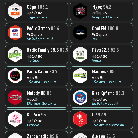
Θέμα
103.1
Ήχος
94.2
Ηράκλειο
Ρέθυμνο
Ενημερωτικά
Διάφορα Ελληνικά
Ράδιο Άστρο
96.4
Cool FM
106.8
Ρέθυμνο
Ρέθυμνο
Διεθνής Μουσική
Ροκ
Radio Family 89.5
89.5
Πένα 92.5
92.5
Ηράκλειο
Ηράκλειο
Παιδικά
Λαϊκά
Panic Radio
93.7
Madness
95
Λασίθι
Λασίθι
Ελληνικά - Ξένα Hits
Ελληνικά - Ξένα Hits
Melody 88
88
Kiss Κρήτης
96.1
Λασίθι
Ηράκλειο
Ελληνικά - Ξένα Hits
Διεθνής Μουσική
Καρδιά
95
UP
92.9
Ηράκλειο
Ηράκλειο
Έντεχνα
Ελληνική Mainstream
Zarpa radio
89.6
Δίκτυο
91.5