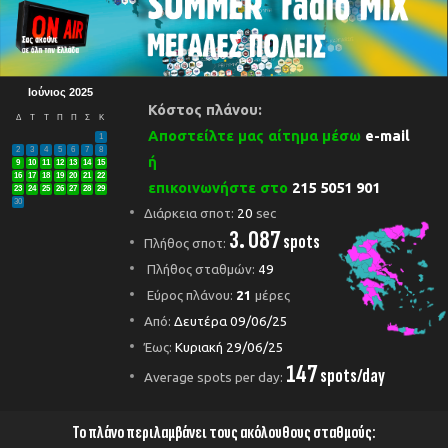
Ιούνιος 2025
Κόστος πλάνου:
Δ
Τ
Τ
Π
Π
Σ
Κ
Αποστείλτε μας αίτημα μέσω
e-mail
1
2
3
4
5
6
7
8
ή
9
10
11
12
13
14
15
16
17
18
19
20
21
22
επικοινωνήστε στο
215 5051 901
23
24
25
26
27
28
29
30
Διάρκεια σποτ:
20
sec
3. 087
spots
Πλήθος σποτ:
Πλήθος σταθμών:
49
Εύρος πλάνου:
21
μέρες
Από:
Δευτέρα 09/06/25
Έως:
Κυριακή 29/06/25
147
spots/day
Average spots per day:
Το πλάνο περιλαμβάνει τους ακόλουθους σταθμούς: