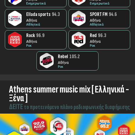
Ενημερωτικά
Ενημερωτικά
Ellada sports
94.3
SPORT FM
94.6
Αθήνα
Αθήνα
Αθλητικά
Αθλητικά
Rock
96.9
Red
96.3
Αθήνα
Αθήνα
Ροκ
Ροκ
Rebel
105.2
Αθήνα
Ροκ
Athens summer music mix [ Ελληνικά -
Ξένα ]
ΔEITE
το προτεινόμενο πλάνο ραδιοφωνικής διαφήμισης