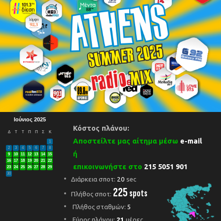
Ιούνιος 2025
Κόστος πλάνου:
Δ
Τ
Τ
Π
Π
Σ
Κ
Αποστείλτε μας αίτημα μέσω
e-mail
1
2
3
4
5
6
7
8
ή
9
10
11
12
13
14
15
16
17
18
19
20
21
22
επικοινωνήστε στο
215 5051 901
23
24
25
26
27
28
29
30
Διάρκεια σποτ:
20
sec
225
spots
Πλήθος σποτ:
Πλήθος σταθμών:
5
Εύρος πλάνου:
21
μέρες