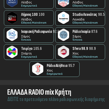
Λέσβος
Λέσβος
Ενημερωτικά
Ελληνική Mainstream
Λήμνος 100
100
Studio Λευκάτας
90.5
Λέσβος
Λευκάδα
Ελληνική Mainstream
Ελληνική Mainstream
Ικαριακή Ραδιοφωνία
92.8
Ράδιο Ικαρία
87.6
Σάμος
Σάμος
Έντεχνα
Έντεχνα
Τσιρίγο
105.6
Sfera 98.9
98.9
Σπάρτη
Χίος
Ενημερωτικά
Ελληνική Mainstream
Ράδιο Αλήθεια
95.7
Χίος
Ενημερωτικά
ΕΛΛΑΔΑ RADIO mix Κρήτη
ΔEITE
το προτεινόμενο πλάνο ραδιοφωνικής διαφήμισης