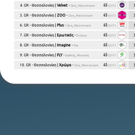
Αθήν
ΔΕΙΤΕ ΤΑ ΠΛΑΝΑ: TOP-10
UKRAINE
MOLDOVA
Αθήνα
45
spots
4. GR - Θεσσαλονίκη |
Velvet
-
Ξένη_Mainstream
ΔΙΑΦΗΜΙΣΗΣ ΣΤΗΝ ΑΘΗΝΑ
Αθήν
45
spots
5. GR - Θεσσαλονίκη |
ZOO
-
Ξένη_Mainstream
Θεσσα
45
spots
6. GR - Θεσσαλονίκη |
Plus
-
Ξένη_Mainstream
Αθήν
45
spots
7. GR - Θεσσαλονίκη |
Ερωτικός
-
Έντεχνα
περιφ
45
spots
διαμ
8. GR - Θεσσαλονίκη |
Imagine
-
Ροκ
ΡΑΔΙΟΦΩΝΙΚΟΣ ΧΑΡΤΗΣ
πλάν
45
spots
9. GR - Θεσσαλονίκη |
FLY
-
Διεθνής_Μουσική
ΕΥΡΩΠΗΣ
+
45
spots
10. GR - Θεσσαλονίκη |
Χρώμα
-
Όλες οι εκπομπές της 
Ξένη_Mainstream
AGRO PLANS
Περιοχές αγροτικού - κτηνοτροφικού
ενδιαφέροντος