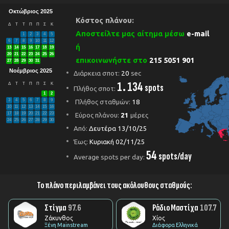
Οκτώβριος 2025
Κόστος πλάνου:
Δ
Τ
Τ
Π
Π
Σ
Κ
Αποστείλτε μας αίτημα μέσω
e-mail
1
2
3
4
5
6
7
8
9
10
11
12
ή
13
14
15
16
17
18
19
20
21
22
23
24
25
26
επικοινωνήστε στο
215 5051 901
27
28
29
30
31
Νοέμβριος 2025
Διάρκεια σποτ:
20
sec
1. 134
Δ
Τ
Τ
Π
Π
Σ
Κ
spots
Πλήθος σποτ:
1
2
3
4
5
6
7
8
9
Πλήθος σταθμών:
18
10
11
12
13
14
15
16
17
18
19
20
21
22
23
Εύρος πλάνου:
21
μέρες
24
25
26
27
28
29
30
Από:
Δευτέρα 13/10/25
Έως:
Κυριακή 02/11/25
54
spots/day
Average spots per day:
Το πλάνο περιλαμβάνει τους ακόλουθους σταθμούς:
Στίγμα
97.6
Ράδιο Μαστίχα
107.7
Ζάκυνθος
Χίος
Ξένη Mainstream
Διάφορα Ελληνικά