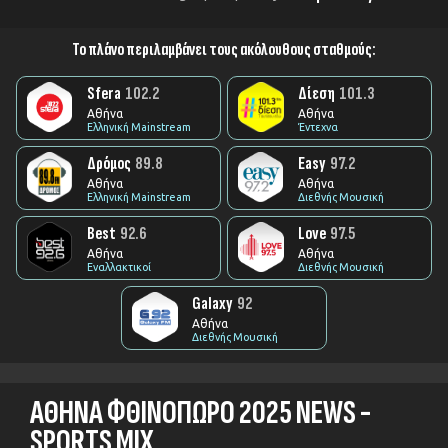
Το πλάνο περιλαμβάνει τους ακόλουθους σταθμούς:
Sfera
102.2
Δίεση
101.3
Αθήνα
Αθήνα
Ελληνική Mainstream
Έντεχνα
Δρόμος
89.8
Easy
97.2
Αθήνα
Αθήνα
Ελληνική Mainstream
Διεθνής Μουσική
Best
92.6
Love
97.5
Αθήνα
Αθήνα
ΜΑΡΤΙΟΣ 2026
ΕΚΠΑΙΔΕΥΣΗ
ΟΜΟΡΦΙΑ - ΚΑΛΛΥΝΤΙΚΑ
Εναλλακτικοί
Διεθνής Μουσική
Galaxy
92
Αθήνα
Διεθνής Μουσική
ΑΘΗΝΑ ΦΘΙΝΟΠΩΡΟ 2025 NEWS -
SPORTS MIX