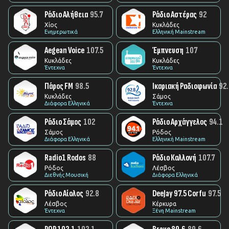
Ράδιο Αλήθεια
95.7
Ράδιο Αστέρας
92
Χίος
Κυκλάδες
Ενημερωτικά
Ελληνική Mainstream
Aegean Voice
107.5
Έμπνευση
107
Κυκλάδες
Κυκλάδες
Έντεχνα
Έντεχνα
Πάρος FM
98.5
Ικαριακή Ραδιοφωνία
92
Κυκλάδες
Σάμος
Διάφορα Ελληνικά
Έντεχνα
Ράδιο Σάμος
102
Ράδιο Αρχάγγελος
94.1
Σάμος
Ρόδος
Διάφορα Ελληνικά
Ελληνική Mainstream
Radio1 Rodos
88
Ράδιο Καλλονή
107.7
Ρόδος
Λέσβος
Διεθνής Μουσική
Διάφορα Ελληνικά
Ράδιο Αίολος
92.8
DeeJay 97.5 Corfu
97.5
Λέσβος
Κέρκυρα
Έντεχνα
Ξένη Mainstream