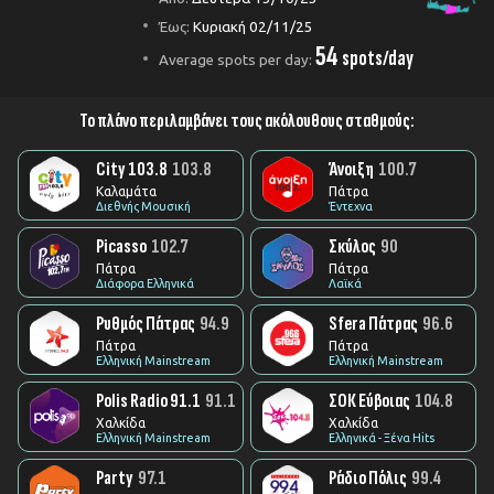
Έως:
Κυριακή 02/11/25
54
spots/day
Average spots per day:
Το πλάνο περιλαμβάνει τους ακόλουθους σταθμούς:
City 103.8
103.8
Άνοιξη
100.7
Καλαμάτα
Πάτρα
Διεθνής Μουσική
Έντεχνα
Picasso
102.7
Σκύλος
90
Πάτρα
Πάτρα
Διάφορα Ελληνικά
Λαϊκά
Ρυθμός Πάτρας
94.9
Sfera Πάτρας
96.6
Πάτρα
Πάτρα
Ελληνική Mainstream
Ελληνική Mainstream
Polis Radio 91.1
91.1
ΣΟΚ Εύβοιας
104.8
Χαλκίδα
Χαλκίδα
Ελληνική Mainstream
Ελληνικά - Ξένα Hits
Party
97.1
Ράδιο Πόλις
99.4