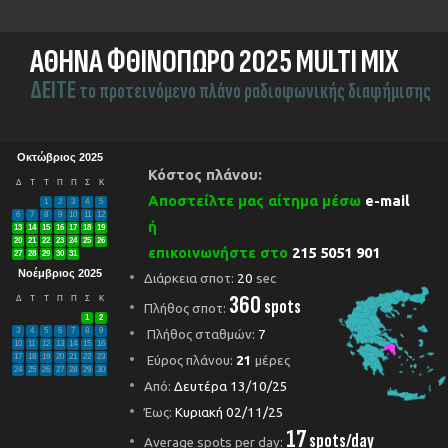
ΑΘΗΝΑ ΦΘΙΝΟΠΩΡΟ 2025 MULTI MIX
ΔEITE
το προτεινόμενο πλάνο ραδιοφωνικής διαφήμισης
Οκτώβριος 2025
Κόστος πλάνου:
Δ
Τ
Τ
Π
Π
Σ
Κ
Αποστείλτε μας αίτημα μέσω
e-mail
1
2
3
4
5
6
7
8
9
10
11
12
ή
13
14
15
16
17
18
19
20
21
22
23
24
25
26
επικοινωνήστε στο
215 5051 901
27
28
29
30
31
Νοέμβριος 2025
Διάρκεια σποτ:
20
sec
360
Δ
Τ
Τ
Π
Π
Σ
Κ
spots
Πλήθος σποτ:
1
2
3
4
5
6
7
8
9
Πλήθος σταθμών:
7
10
11
12
13
14
15
16
17
18
19
20
21
22
23
Εύρος πλάνου:
21
μέρες
24
25
26
27
28
29
30
Από:
Δευτέρα 13/10/25
Έως:
Κυριακή 02/11/25
17
spots/day
Average spots per day: