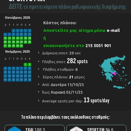
ΔEITE
το προτεινόμενο πλάνο ραδιοφωνικής διαφήμισης
Οκτώβριος 2025
Κόστος πλάνου:
Δ
Τ
Τ
Π
Π
Σ
Κ
Αποστείλτε μας αίτημα μέσω
e-mail
1
2
3
4
5
6
7
8
9
10
11
12
ή
13
14
15
16
17
18
19
20
21
22
23
24
25
26
επικοινωνήστε στο
215 5051 901
27
28
29
30
31
Νοέμβριος 2025
Διάρκεια σποτ:
20
sec
282
Δ
Τ
Τ
Π
Π
Σ
Κ
spots
Πλήθος σποτ:
1
2
3
4
5
6
7
8
9
Πλήθος σταθμών:
6
10
11
12
13
14
15
16
17
18
19
20
21
22
23
Εύρος πλάνου:
21
μέρες
24
25
26
27
28
29
30
Από:
Δευτέρα 13/10/25
Έως:
Κυριακή 02/11/25
13
spots/day
Average spots per day:
Το πλάνο περιλαμβάνει τους ακόλουθους σταθμούς:
ΣΚΑΙ
100.3
SPORT FM
94.6