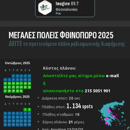
Imagine
89.7
Θεσσαλονίκη
Ροκ
ΜΕΓΑΛΕΣ ΠΟΛΕΙΣ ΦΘΙΝΟΠΩΡΟ 2025
ΔEITE
το προτεινόμενο πλάνο ραδιοφωνικής διαφήμισης
Οκτώβριος 2025
Κόστος πλάνου:
Δ
Τ
Τ
Π
Π
Σ
Κ
Αποστείλτε μας αίτημα μέσω
e-mail
1
2
3
4
5
6
7
8
9
10
11
12
ή
13
14
15
16
17
18
19
20
21
22
23
24
25
26
επικοινωνήστε στο
215 5051 901
27
28
29
30
31
Νοέμβριος 2025
Διάρκεια σποτ:
20
sec
1. 134
Δ
Τ
Τ
Π
Π
Σ
Κ
spots
Πλήθος σποτ:
1
2
3
4
5
6
7
8
9
Πλήθος σταθμών:
18
10
11
12
13
14
15
16
17
18
19
20
21
22
23
Εύρος πλάνου:
21
μέρες
24
25
26
27
28
29
30
Από:
Δευτέρα 13/10/25