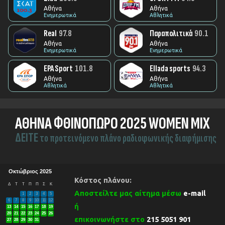
Αθήνα
Αθήνα
Ενημερωτικά
Αθλητικά
Real
97.8
Παραπολιτικά
90.1
Αθήνα
Αθήνα
Ενημερωτικά
Ενημερωτικά
ΕΡΑ Sport
101.8
Ellada sports
94.3
Αθήνα
Αθήνα
Αθλητικά
Αθλητικά
ΑΘΗΝΑ ΦΘΙΝΟΠΩΡΟ 2025 WOMEN MIX
ΔEITE
το προτεινόμενο πλάνο ραδιοφωνικής διαφήμισης
Οκτώβριος 2025
Κόστος πλάνου:
Δ
Τ
Τ
Π
Π
Σ
Κ
Αποστείλτε μας αίτημα μέσω
e-mail
1
2
3
4
5
6
7
8
9
10
11
12
ή
13
14
15
16
17
18
19
20
21
22
23
24
25
26
επικοινωνήστε στο
215 5051 901
27
28
29
30
31