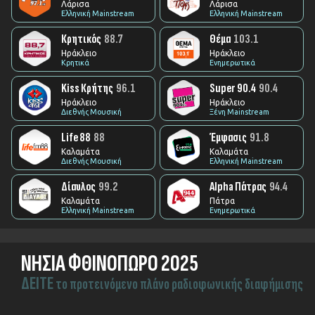
Λάρισα
Λάρισα
Ελληνική Mainstream
Ελληνική Mainstream
Κρητικός
88.7
Θέμα
103.1
Ηράκλειο
Ηράκλειο
Κρητικά
Ενημερωτικά
Kiss Κρήτης
96.1
Super 90.4
90.4
Ηράκλειο
Ηράκλειο
Διεθνής Μουσική
Ξένη Mainstream
Life 88
88
Έμφασις
91.8
Καλαμάτα
Καλαμάτα
Διεθνής Μουσική
Ελληνική Mainstream
Δίαυλος
99.2
Alpha Πάτρας
94.4
Καλαμάτα
Πάτρα
Ελληνική Mainstream
Ενημερωτικά
ΝΗΣΙΑ ΦΘΙΝΟΠΩΡΟ 2025
ΔEITE
το προτεινόμενο πλάνο ραδιοφωνικής διαφήμισης