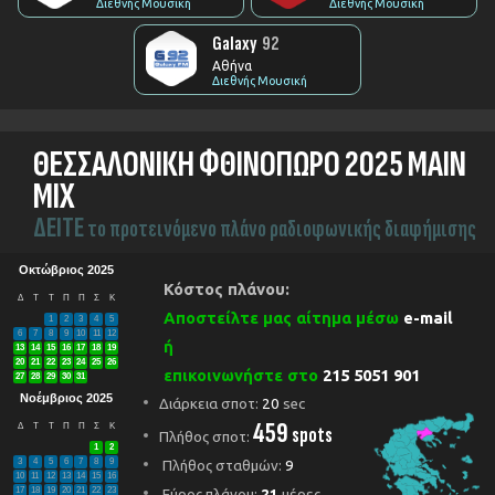
Διεθνής Μουσική
Διεθνής Μουσική
Galaxy
92
Αθήνα
Διεθνής Μουσική
ΘΕΣΣΑΛΟΝΙΚΗ ΦΘΙΝΟΠΩΡΟ 2025 ΜΑΙΝ
ΜΙΧ
ΔEITE
το προτεινόμενο πλάνο ραδιοφωνικής διαφήμισης
Οκτώβριος 2025
Κόστος πλάνου:
Δ
Τ
Τ
Π
Π
Σ
Κ
Αποστείλτε μας αίτημα μέσω
e-mail
1
2
3
4
5
6
7
8
9
10
11
12
ή
13
14
15
16
17
18
19
20
21
22
23
24
25
26
επικοινωνήστε στο
215 5051 901
27
28
29
30
31
Νοέμβριος 2025
Διάρκεια σποτ:
20
sec
459
Δ
Τ
Τ
Π
Π
Σ
Κ
spots
Πλήθος σποτ:
1
2
3
4
5
6
7
8
9
Πλήθος σταθμών:
9
10
11
12
13
14
15
16
17
18
19
20
21
22
23
Εύρος πλάνου:
21
μέρες