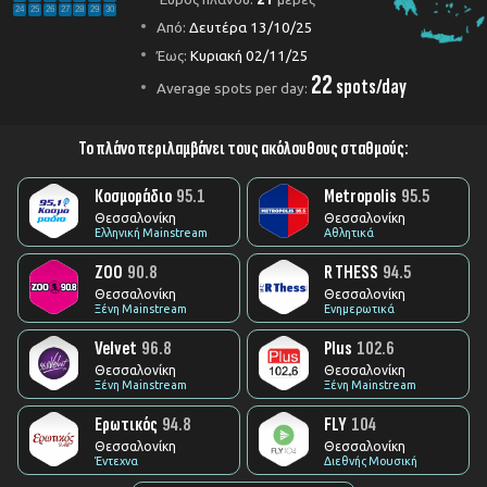
24
25
26
27
28
29
30
Από:
Δευτέρα 13/10/25
Έως:
Κυριακή 02/11/25
22
spots/day
Average spots per day:
Το πλάνο περιλαμβάνει τους ακόλουθους σταθμούς:
Κοσμοράδιο
95.1
Metropolis
95.5
Θεσσαλονίκη
Θεσσαλονίκη
Ελληνική Mainstream
Αθλητικά
ZOO
90.8
R THESS
94.5
Θεσσαλονίκη
Θεσσαλονίκη
Ξένη Mainstream
Ενημερωτικά
Velvet
96.8
Plus
102.6
Θεσσαλονίκη
Θεσσαλονίκη
Ξένη Mainstream
Ξένη Mainstream
Ερωτικός
94.8
FLY
104
Θεσσαλονίκη
Θεσσαλονίκη
Έντεχνα
Διεθνής Μουσική