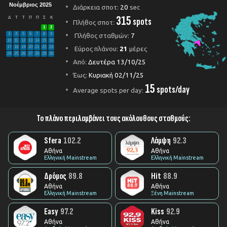
Νοέμβριος 2025
Διάρκεια σποτ:
20
sec
315
Δ
Τ
Τ
Π
Π
Σ
Κ
spots
Πλήθος σποτ:
1
2
3
4
5
6
7
8
9
Πλήθος σταθμών:
7
10
11
12
13
14
15
16
17
18
19
20
21
22
23
Εύρος πλάνου:
21
μέρες
24
25
26
27
28
29
30
Από:
Δευτέρα 13/10/25
Έως:
Κυριακή 02/11/25
15
spots/day
Average spots per day:
Το πλάνο περιλαμβάνει τους ακόλουθους σταθμούς:
Sfera
102.2
Λάμψη
92.3
Αθήνα
Αθήνα
Ελληνική Mainstream
Ελληνική Mainstream
Δρόμος
89.8
Hit
88.9
Αθήνα
Αθήνα
Ελληνική Mainstream
Ξένη Mainstream
Easy
97.2
Kiss
92.9
Αθήνα
Αθήνα